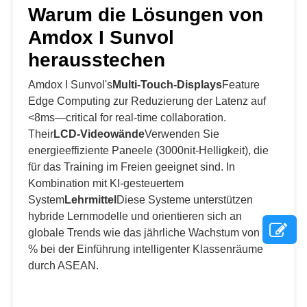
Warum die Lösungen von
Amdox I Sunvol
herausstechen
Amdox I Sunvol's
Multi-Touch-Displays
Feature
Edge Computing zur Reduzierung der Latenz auf
<8ms—critical for real-time collaboration.
Their
LCD-Videowände
Verwenden Sie
energieeffiziente Paneele (3000nit-Helligkeit), die
für das Training im Freien geeignet sind. In
Kombination mit KI-gesteuertem
System
Lehrmittel
Diese Systeme unterstützen
hybride Lernmodelle und orientieren sich an
globale Trends wie das jährliche Wachstum von 15
% bei der Einführung intelligenter Klassenräume
durch ASEAN.