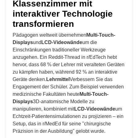
Klassenzimmer mit
interaktiver Technologie
transformieren
Pädagogen weltweit übernehmen
Multi-Touch-
Displays
und
LCD-Videowände
um die
Einschränkungen traditioneller Werkzeuge
anzugehen. Ein Reddit-Thread in r/EdTech hebt
hervor, dass 68 % der Lehrer mit veralteten Geräten
zu kämpfen haben, während 92 % an interaktive
Geräte denken.
Lehrmittel
Verbessern Sie das
Engagement der Schüler. Zum Beispiel verwenden
medizinische Fakultäten heute
Multi-Touch-
Displays
3D-anatomische Modelle zu
manipulieren, kombiniert mit
LCD-Videowände
um
Echtzeit-Patientensimulationen zu projizieren – ein
Setup, das in r/MedEd für seine "chirurgische
Präzision in der Ausbildung" gelobt wurde.