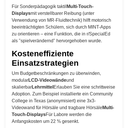
Für Sonderpädagogik taktil
Multi-Touch-
Displays
mit verstellbarer Reibung (unter
Verwendung von MR-Fluidtechnik) hilft motorisch
beeinträchtigten Schülern, sich durch MINT-Apps
zu orientieren – eine Funktion, die in r/SpecialEd
als "spielverändernd" hervorgehoben wurde.
Kosteneffiziente
Einsatzstrategien
Um Budgetbeschränkungen zu überwinden,
modular
LCD-Videowände
und
skalierbar
Lehrmittel
Erlauben Sie eine schrittweise
Adoption. Zum Beispiel installierte ein Community
College in Texas (anonymisiert) eine 3x3-
Videowand für Hörsäle und tragbare Hörsäle
Multi-
Touch-Displays
Für Labore werden die
Anfangskosten um 22 % gesenkt.